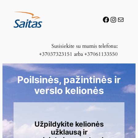
Facebook
Instagra
Mail
Susisiekite su mumis telefonu:
+37037323151 arba +37061133550
Poilsinės, pažintinės ir
verslo kelionės
Užpildykite kelionės
užklausą ir