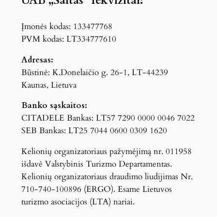
UAB „Saitas” rekvizitai:
Įmonės kodas: 133477768
PVM kodas: LT334777610
Adresas:
Būstinė: K.Donelaičio g. 26-1, LT-44239
Kaunas, Lietuva
Banko sąskaitos:
CITADELE Bankas: LT57 7290 0000 0046 7022
SEB Bankas: LT25 7044 0600 0309 1620
Kelionių organizatoriaus pažymėjimą nr. 011958
išdavė Valstybinis Turizmo Departamentas.
Kelionių organizatoriaus draudimo liudijimas Nr.
710-740-100896 (ERGO). Esame Lietuvos
turizmo asociacijos (LTA) nariai.